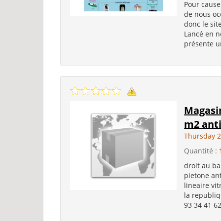
Pour cause
de nous oc
donc le sit
Lancé en n
présente un
Magasi
m2 ant
Thursday 
Quantité :
droit au b
pietone an
lineaire vi
la republiq
93 34 41 6