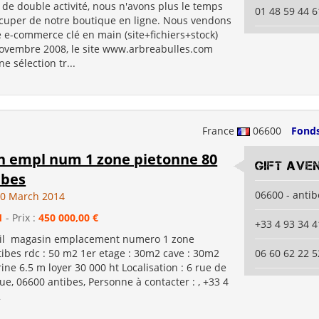
 de double activité, nous n'avons plus le temps
01 48 59 44 6
cuper de notre boutique en ligne. Nous vendons
e e-commerce clé en main (site+fichiers+stock)
ovembre 2008, le site www.arbreabulles.com
e sélection tr...
France
06600
Fond
n empl num 1 zone pietonne 80
gift ave
ibes
06600 - antib
20 March 2014
1
- Prix :
450 000,00 €
+33 4 93 34 4
ail magasin emplacement numero 1 zone
tibes rdc : 50 m2 1er etage : 30m2 cave : 30m2
06 60 62 22 5
trine 6.5 m loyer 30 000 ht Localisation : 6 rue de
ue, 06600 antibes, Personne à contacter : , +33 4
2