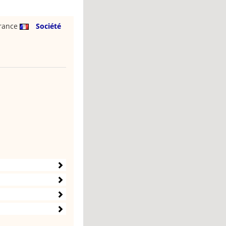
rance
Société