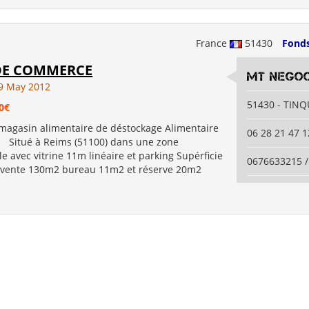
France
51430
Fond
DE COMMERCE
MT NEGO
9 May 2012
51430 - TIN
0€
agasin alimentaire de déstockage Alimentaire
06 28 21 47 1
s Situé à Reims (51100) dans une zone
 avec vitrine 11m linéaire et parking Supérficie
0676633215 
e vente 130m2 bureau 11m2 et réserve 20m2