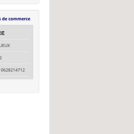
s de commerce
CE
QUEUX
2
/ 0628214712