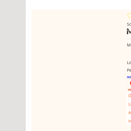
So
Ma
Lo
Pe
D
L
A
I