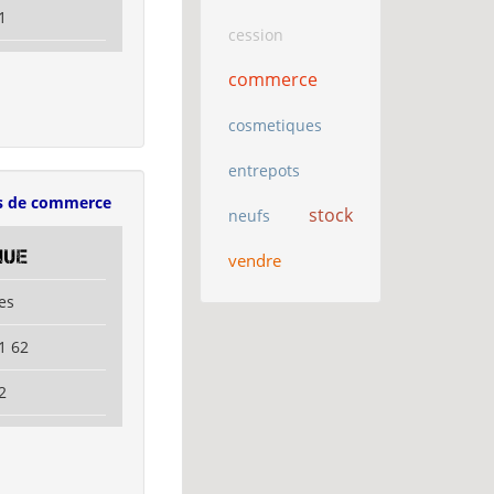
1
cession
commerce
cosmetiques
entrepots
s de commerce
stock
neufs
nue
vendre
es
1 62
2