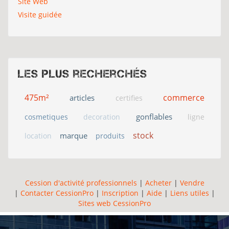
Site Web
Visite guidée
Les plus recherchés
475m²
commerce
articles
certifies
gonflables
cosmetiques
decoration
ligne
stock
marque
location
produits
Cession d'activité professionnels
|
Acheter
|
Vendre
|
Contacter CessionPro
|
Inscription
|
Aide
|
Liens utiles
|
Sites web CessionPro