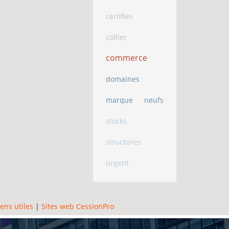
certifies
collier
commerce
domaines
marque
neufs
stocks
structures
urgent
iens utiles
|
Sites web CessionPro