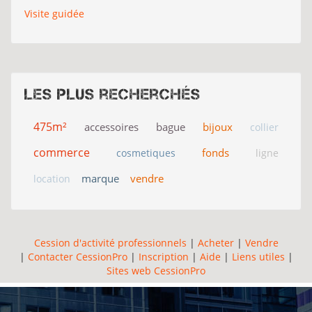
Visite guidée
Les plus recherchés
475m²
accessoires
bague
bijoux
collier
commerce
fonds
cosmetiques
ligne
marque
vendre
location
Cession d'activité professionnels
|
Acheter
|
Vendre
|
Contacter CessionPro
|
Inscription
|
Aide
|
Liens utiles
|
Sites web CessionPro