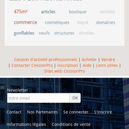
475m²
articles
boutique
certifies
commerce
cosmetiques
depot
domaines
gonflables
neufs
structures
vitrolles
Cession d'activité professionnels
|
Acheter
|
Vendre
|
Contacter CessionPro
|
Inscription
|
Aide
|
Liens utiles
|
Sites web CessionPro
Newsletter :
Contact
Nos Partenaires
Se connecter
S'inscrire
Informations légales
Conditions de vente