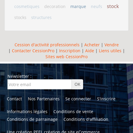
stock
cosmetiques
decoration
marque
neufs
stocks
structures
Cession d'activité professionnels
|
Acheter
|
Vendre
|
Contacter CessionPro
|
Inscription
|
Aide
|
Liens utiles
|
Sites web CessionPro
Newsletter :
Contact
Nos Partenaires
Se connecter
S'inscrire
Informations légales
Conditions de vente
Conditions de parrainage
Conditions d'affiliation
Une création
PEEL création de site eCommerce