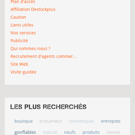
Plan d'accès
Affiliation Destockplus
Caution
Liens utiles
Nos services
Publicité
Qui sommes-nous ?
Recrutement d'agents commer...
Site Web
Visite guidée
Les plus recherchés
boutique
brocanteur
cosmetiques
entrepots
gonflables
maison
neufs
produits
rennes