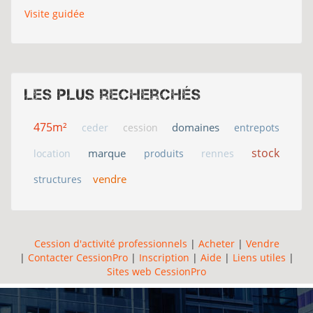
Visite guidée
Les plus recherchés
475m²
domaines
ceder
cession
entrepots
stock
marque
location
produits
rennes
vendre
structures
Cession d'activité professionnels
|
Acheter
|
Vendre
|
Contacter CessionPro
|
Inscription
|
Aide
|
Liens utiles
|
Sites web CessionPro